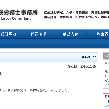
お
今
作成日：2016/11/15
〒0
旭
せ
TE
FA
メ
今村速人社会保険労務士事務所を開設いたしました。