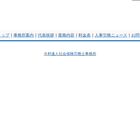
トップ
|
事務所案内
|
代表挨拶
|
業務内容
|
料金表
|
人事労務ニュース
|
お問
今村速人社会保険労務士事務所